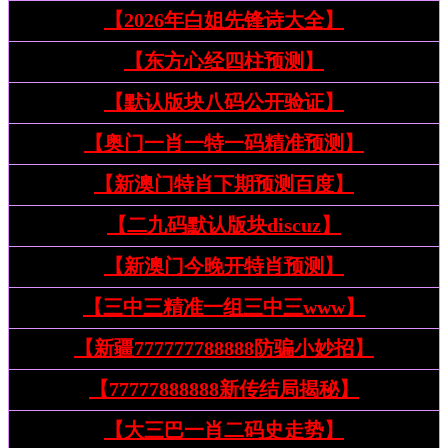
【2026年白姐先锋诗大全】
【东方心经四柱预测】
【默认版块八码公开验证】
【奥门一肖一特一码精准预测】
【新澳门特肖下期预测百度】
【二九码默认版块discuz】
【新澳门今晚开特肖预测】
【三中三精准一组三中三www】
【新疆777777788888防骗小妙招】
【77777888888新传结局揭秘】
【大三巴一肖二码史走势】