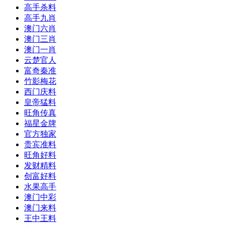
高手杀料
高手九肖
澳门六肖
澳门三肖
澳门一肖
云楚官人
富奇秦准
竹影梅花
西门庆料
皇帝猛料
旺角传真
福星金牌
官方独家
贵宾准料
旺角好料
发财精料
创富好料
水果高手
澳门中彩
澳门来料
王中王料