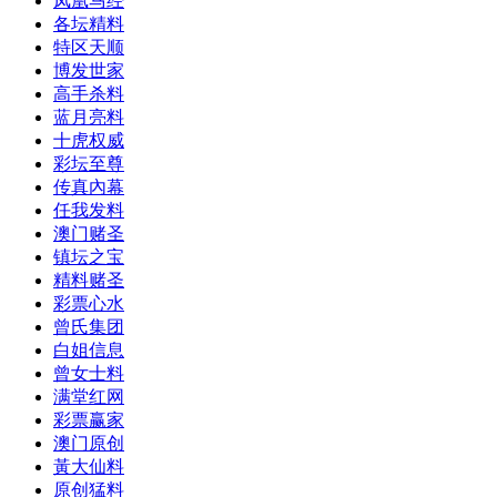
凤凰马经
各坛精料
特区天顺
博发世家
高手杀料
蓝月亮料
十虎权威
彩坛至尊
传真內幕
任我发料
澳门赌圣
镇坛之宝
精料赌圣
彩票心水
曾氏集团
白姐信息
曾女士料
满堂红网
彩票赢家
澳门原创
黃大仙料
原创猛料