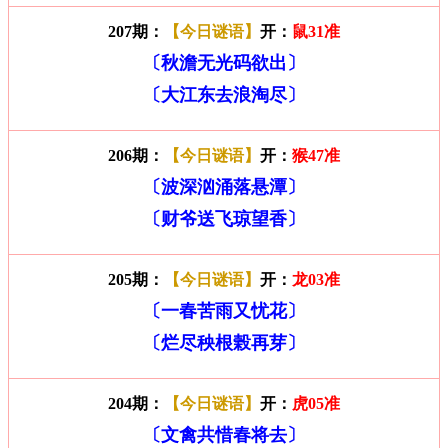
207期：
【今日谜语】
开：
鼠31准
〔秋澹无光码欲出〕
〔大江东去浪淘尽〕
206期：
【今日谜语】
开：
猴47准
〔波深汹涌落悬潭〕
〔财爷送飞琼望香〕
205期：
【今日谜语】
开：
龙03准
〔一春苦雨又忧花〕
〔烂尽秧根榖再芽〕
204期：
【今日谜语】
开：
虎05准
〔文禽共惜春将去〕