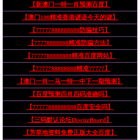
【新澳门一特一肖预测百度】
【澳门100精准香港谜语今天的谜】
【77777888888888防骗技巧】
【77778888888精准防骗方法】
【7777788888888精准百度网站】
【7777788888888精准77777】
【澳门一肖一马一恃一中下一期预测】
【百度预测四肖四码准确吗】
【77777888888888百度安全吗】
【三码默认论坛DiscuzBoard】
【芳草地资料免费正版大全百度】