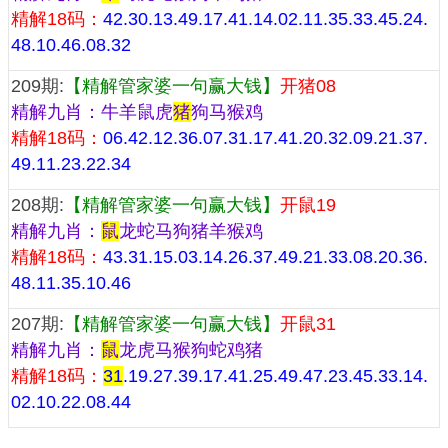
精解18码：
42.30.13.49.17.41.14.02.11.35.33.45.24.
48.10.46.08.32
209期:
【精解管家婆一句赢大钱】
开猪08
精解九肖：牛羊鼠虎
猪
狗马猴鸡
精解18码：
06.42.12.36.07.31.17.41.20.32.09.21.37.
49.11.23.22.34
208期:
【精解管家婆一句赢大钱】
开鼠19
精解九肖：
鼠
龙蛇马狗猪羊猴鸡
精解18码：
43.31.15.03.14.26.37.49.21.33.08.20.36.
48.11.35.10.46
207期:
【精解管家婆一句赢大钱】
开鼠31
精解九肖：
鼠
龙虎马猴狗蛇鸡猪
精解18码：
31
.19.27.39.17.41.25.49.47.23.45.33.14.
02.10.22.08.44
『歇后语解平特一肖』