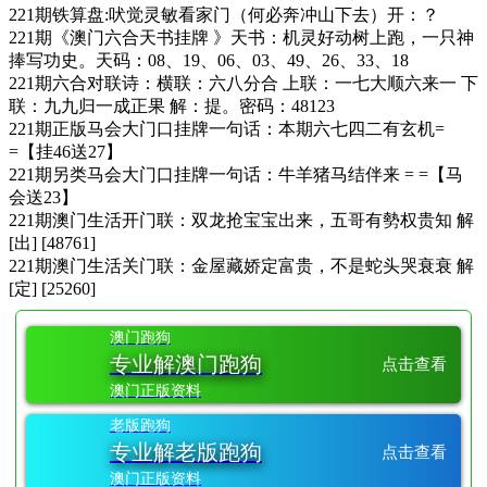
221期铁算盘:吠觉灵敏看家门（何必奔冲山下去）开：？
221期《澳门六合天书挂牌 》天书：机灵好动树上跑，一只神
捧写功史。天码：08、19、06、03、49、26、33、18
221期六合对联诗：横联：六八分合 上联：一七大顺六来一 下
联：九九归一成正果 解：提。密码：48123
221期正版马会大门口挂牌一句话：本期六七四二有玄机=
=【挂46送27】
221期另类马会大门口挂牌一句话：牛羊猪马结伴来 = =【马
会送23】
221期澳门生活开门联：双龙抢宝宝出来，五哥有勢权贵知 解
[出] [48761]
221期澳门生活关门联：金屋藏娇定富贵，不是蛇头哭衰衰 解
[定] [25260]
澳门跑狗
专业解澳门跑狗
点击查看
澳门正版资料
老版跑狗
专业解老版跑狗
点击查看
澳门正版资料