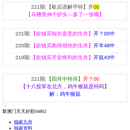
221期:【歇后语解平特】开
00
【马槽里伸个驴头—多了一张嘴】
『一句欲钱资料』
221期:
【欲钱买锦衣姿意的生肖】
开？00中
220期:
【欲钱买跑得很快的生肖】
开羊48中
219期:
【欲钱买牙齿锋利的生肖】
开鼠43中
『四肖中特诗』
221期:
【四肖中特诗】
开？00
【十八投军在北方，鸡牛猴鼠是特码】
解：鸡牛猴鼠
新澳门天天好彩04802
独家九肖
独家资料