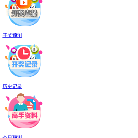
开奖预测
历史记录
今日预测