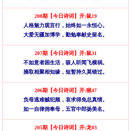
208期【今日诗词】开:鼠19
人格魅力观言行，始终如一永恒心。
大爱无疆加博学，勤勉奉献史留名。
207期【今日诗词】开:鼠31
不如意者困生活，骇人听闻飞横祸。
摘取相聚相知缘，短暂持久莫错过。
206期【今日诗词】开:猴47
负母逃难贼犯频，哀求得免总真情。
如一自律佣奉母，五官中郎扬美名。
205期【今日诗词】开:龙03