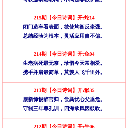
215期【今日诗词】开:蛇14
闭门造车看表面，欲使均衡反牵强。
总结经验为根本，灵活应用自不偏。
214期【今日诗词】开:兔04
生老病死最无奈，珍惜今天常相爱。
携手并肩最简单，莫羡人飞千里外。
213期【今日诗词】开:猴35
履新惊惕辞官归，尝粪忧心父垂危。
守制三年尊孔训，四海承风因鼓吹。
212期【今日诗词】开:牛06