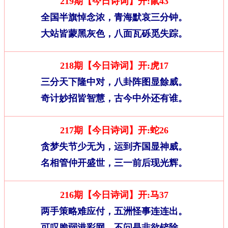
219期【今日诗词】开:鼠43
全国半旗悼念浓，青海默哀三分钟。
大站皆蒙黑灰色，八面瓦砾觅失踪。
218期【今日诗词】开:虎17
三分天下隆中对，八卦阵图显餘威。
奇计妙招皆智慧，古今中外还有谁。
217期【今日诗词】开:蛇26
贪梦失节少无为，运到齐国显神威。
名相管仲开盛世，三一前后现光辉。
216期【今日诗词】开:马37
两手策略难应付，五洲怪事连连出。
可叹脆弱港彩网，不问是非欲铲除。