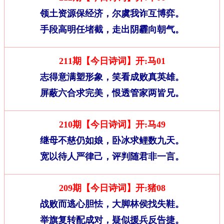
领土资源保经济，尔虞我诈互博弈。
手段高明任堵截，走出阴霾向朝气。
211期【今日诗词】开:马01
志得意满塑形象，笑看成败真英雄。
屏蔽六合求完美，恨透管家两皆兄。
210期【今日诗词】开:马49
继母不慈仍如娘，卧冰求鲤数九天。
宽以待人严律己，评判随君非一言。
209期【今日诗词】开:猪08
战败而逃心胆怯，大脚林侯找失鞋。
举旗复转配成对，疑似援兵反告捷。