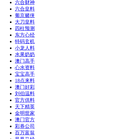
六合财神
六合皇料
葡京赌侠
大刀皇料
四柱预测
东方心经
特码玄机
小龙人料
水果奶奶
澳门高手
心水资料
宝宝高手
18点来料
澳门好彩
刘伯温料
官方供料
天下精英
金明世家
澳门官方
彩券公司
百万富翁